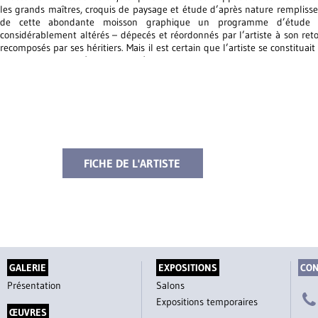
les grands maîtres, croquis de paysage et étude d’après nature remplissen
de cette abondante moisson graphique un programme d’étude pré
considérablement altérés – dépecés et réordonnés par l’artiste à son ret
recomposés par ses héritiers. Mais il est certain que l’artiste se constituai
en même temps qu’une source d’inspiration pour ses compositions.
La technique de notre
Scène de
déploration
et de son verso, est caractéris
intense : l’application du lavis gris sur une esquisse au crayon très som
plus fréquemment, quel que fût le sujet. L’économie qui la caractérise r
rapidité d’exécution et d’information plastique. Cette manière de de
l’automne 1780, alors qu’il explore sur le papier des sujets pour son m
FICHE DE L'ARTISTE
d’Achille
dessinée au verso s’inscrit manifestement dans ces recherche
invention, quoique influencée par un bas-relief romain, on serait tenter
pensée originale plutôt qu’une copie d’après l’antique ou un maître it
Camille tuée par Horace vainqueur esquissé en 1781 ou 1782 au dos d’un
ces trois sujets montre que le peintre, au moment d’accomplir un pas 
membre de l’Académie – hésite entre plusieurs genres d’histoire : la p
(Camille) et l’exemplum virtutis (Socrate). Il choisira le premier, en se p
douleur d’Andromaque.
GALERIE
EXPOSITIONS
CON
Présentation
Salons
Expositions temporaires
ŒUVRES