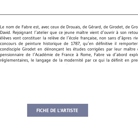
Le nom de Fabre est, avec ceux de Drouais, de Gérard, de Girodet, de Gros 
David. Rejoignant l’atelier que ce jeune maître vient d’ouvrir à son re
élèves vont constituer la relève de l’école française, non sans d’âpres r
concours de peinture historique de 1787, qu’en définitive il remportera
condisciple Girodet en dénonçant les études corrigées par leur maître
pensionnaire de l’Académie de France à Rome, Fabre va d’abord expl
réglementaires, le langage de la modernité par ce qui la définit en pre
terrain à son aîné Drouais, avant d’être de nouveau concurrencé par Gir
17891. Le renversement de la monarchie jette un trouble dans la communa
pas aux côtés des davidiens qui embrassent la cause républicaine. Tandis
l’Académie, et la traque de patriotes français les dispersent à travers la 
se rendre et d’attendre la fin de la Révolution pour finalement, s’y établi
La sympathie que lui témoignent la comtesse d’Albany et son compagno
FICHE DE L'ARTISTE
Florence après avoir fui Paris en août 1792, va établir la renommée de l’ar
qu’il rencontre dans le salon de la comtesse fournissent le principal cont
toutefois à délaisser la peinture d’histoire pour le portrait. Tandis qu’
Consulat et s’attache les faveurs de certains membres du personnel d
rattachement de la Toscane à la France, Fabre n’en reste pas moins à l