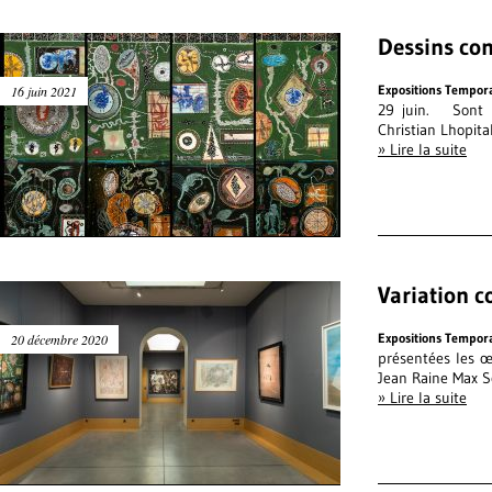
Dessins co
Expositions Tempor
16 juin 2021
29 juin. Sont p
Christian Lhopit
» Lire la suite
Variation 
Expositions Tempor
20 décembre 2020
présentées les œ
Jean Raine M
» Lire la suite